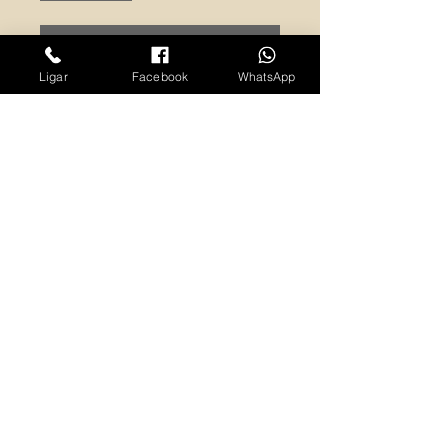
Adicionar ao carrinho
Ligar
Facebook
WhatsApp
Produzido em Monte Verde MG, o Doce
de Leite A Pioneira é produzido de forma
artesanal com apenas 8% de açúcar,
deixando um doce delicioso para
saborear como preferir. Sem
conservantes apenas leite e pouco
açúcar.
© 2020 Todos os direitos reservados. Design
por