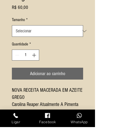
Preço
R$ 60,00
Tamanho
*
Quantidade
*
Adicionar ao carrinho
NOVA RECEITA MACERADA EM AZEITE
GREGO
Carolina Reaper Atualmente A Pimenta
Mais Forte Do Mundo Pungência
Extrema, Insuperável 2.200.00 (Dois
Ligar
Facebook
WhatsApp
Milhões E Duzentas Mil Unidades
Scoville SHU)